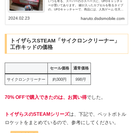
いつも寄る、スーパーの小スペースに、UFOキャッチャ
ーが置いてあります。 鍵が入ったカプセルを取るタイプ
の、UFOキャッチャーで、商品には、人気ゲーム 任天堂
スイッチも入っています。 今回、そのUFOキャッチャー
2024.02.23
haruto.dsdsmobile.com
で、任天堂スイッチのカプセルをゲットしたのでまとめ
ていきます。
トイザらスSTEAM「サイクロンクリーナー」
工作キッドの価格
セール価格
通常価格
サイクロンクリーナー
約300円
998円
70% OFFで購入できたのは、お買い得
でした。
トイザらスのSTEAMシリーズ
は、下記で、ペットボトル
ロケットをまとめているので、参考にしてください。