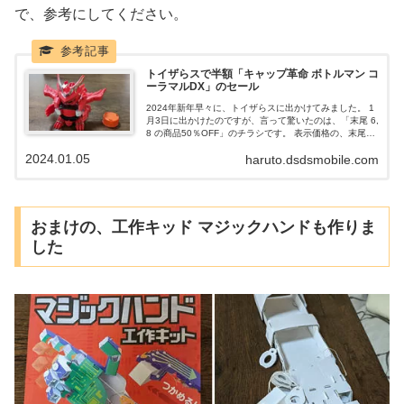
で、参考にしてください。
トイザらスで半額「キャップ革命 ボトルマン コ
ーラマルDX」のセール
2024年新年早々に、トイザらスに出かけてみました。 1
月3日に出かけたのですが、言って驚いたのは、「末尾 6,
8 の商品50％OFF」のチラシです。 表示価格の、末尾
が、6円か、8円の商品は、半額で買えると言った、大盤
2024.01.05
haruto.dsdsmobile.com
振る舞いのセールを行っていました。 そして買ったの
が、キャップ革命 ボトルマンになります。
おまけの、工作キッド マジックハンドも作りま
した