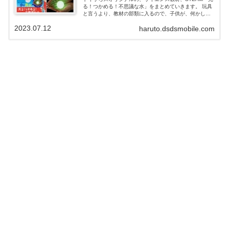
る！つかめる！不思議な水」をまとめていきます。 玩具
と言うより、教材の部類に入るので、子供が、何かしら
の発見を期待しての購入です。 つかめる水で、作り方
2023.07.12
haruto.dsdsmobile.com
も、難しいことは何も無いので、お勧めの教材です。