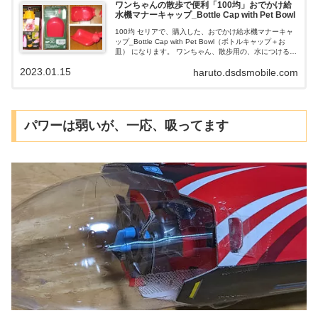
ワンちゃんの散歩で便利「100均」おでかけ給
水機マナーキャップ_Bottle Cap with Pet Bowl
100均 セリアで、購入した、おでかけ給水機マナーキャ
ップ_Bottle Cap with Pet Bowl（ボトルキャップ＋お
皿） になります。 ワンちゃん、散歩用の、水につける、
キャップです。ペットボトルを使っている方が、多いか
2023.01.15
haruto.dsdsmobile.com
と思いますが、キャップを、本製品の、ボトルキャップ
に変えるだけで、犬の散歩が、快適になります。 片手で
使えて、シャワーの様に、水が出る、Bottle Cap with
Pet Bowlを使ってみませんか？
パワーは弱いが、一応、吸ってます