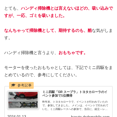
とても、
ハンディ掃除機とは言えないほどの、吸い込みで
すが、一応、ゴミを吸いました。
なんちゃって掃除機として、期待するのも、酷
な気がしま
す。
ハンディ掃除機と言うより、
おもちゃです。
モーターを使ったおもちゃとしては、下記でミニ四駆をま
とめているので、参考にしてください。
ミニ四駆「GR スープラ」トヨタカローラのイ
ベント参加で1位獲得
昨年末、トヨタカローラで、イベントが行われていたの
で、参加してきました。 メインは、イベントで行われて
いた、ミニ四駆レースへの参加で、当日に、組立～レー
ス参加まで行いました。 ミニ四駆自体は、トヨタカロー
2024.01.13
haruto.dsdsmobile.com
ラが用意してあって、トヨタらしく、スープラと、ヤリ