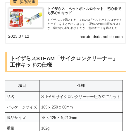
トイザらス「ペットボトルロケット」初心者で
も安心のキッド
トイザらスで購入した、STEAM「ペットボトルロケット
キッド」をまとめていきます。 夏休みの自由研究リスト
が、学校から配られましたが、別のキッドを購入したの
で、ペットボトルロケットは、トイザらスで購入しまし
2023.07.12
haruto.dsdsmobile.com
た。 簡単に、キッドを組み立てるだけで、且つ、説明書
も入っているので、初心者でも安心して遊べます。
トイザらスSTEAM「サイクロンクリーナー」
工作キッドの仕様
項目
仕様
品名
STEAM サイクロンクリーナー組み立てキット
パッケージサイズ
165 x 250 x 60mm
製品サイズ
75 × 125 × 約210mm
重量
162g