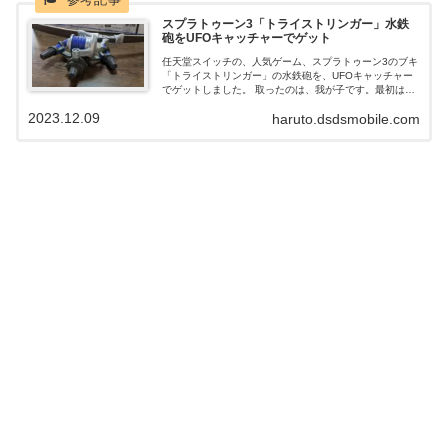
スプラトゥーン3「トライストリンガー」水鉄
砲をUFOキャッチャーでゲット
任天堂スイッチの、人気ゲーム、スプラトゥーン3のブキ
「トライストリンガー」の水鉄砲を、UFOキャッチャー
でゲットしました。 取ったのは、我が子です。最初は、
見て楽しむだけの物かと思ったら、水鉄砲でした。 早
2023.12.09
haruto.dsdsmobile.com
速、我が子は、遊んでいたようですが、見た目重視で、
水鉄砲としての機能は、非常に弱いおもちゃでした。