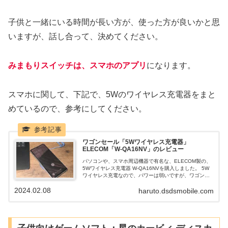
子供と一緒にいる時間が長い方が、使った方が良いかと思
いますが、話し合って、決めてください。
みまもりスイッチは、スマホのアプリ
になります。
スマホに関して、下記で、5Wのワイヤレス充電器をまと
めているので、参考にしてください。
ワゴンセール「5Wワイヤレス充電器」
ELECOM「W-QA16NV」のレビュー
パソコンや、スマホ周辺機器で有名な、ELECOM製の、
5Wワイヤレス充電器 W-QA16NVを購入しました。 5W
ワイヤレス充電なので、パワーは弱いですが、ワゴンセ
ール中で安かったので買ってみました。 ワイヤレス充電
2024.02.08
haruto.dsdsmobile.com
は、置くだけで、スマホの充電が出来るので、その手軽
さを、レビューしていきたいと思います。