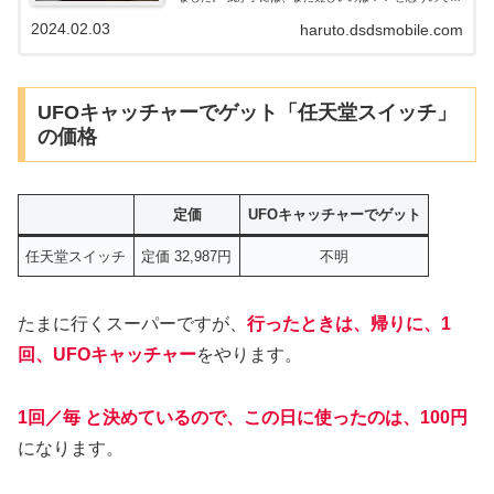
が、それなりに、使えているようで、日々世話してま
2024.02.03
haruto.dsdsmobile.com
す。 バンダイのたまごっちも、いろいろな種類があるよ
うで、ユニは、一番 いいやつのようです。
UFOキャッチャーでゲット「任天堂スイッチ」
の価格
定価
UFOキャッチャーでゲット
任天堂スイッチ
定価 32,987円
不明
たまに行くスーパーですが、
行ったときは、帰りに、1
回、UFOキャッチャー
をやります。
1回／毎 と決めているので、
この日に使ったのは、100円
になります。