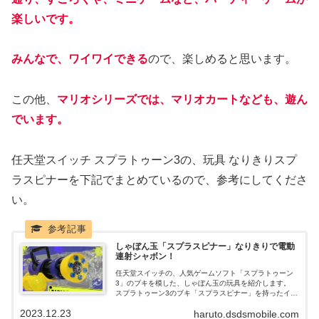
楽しいです。
みんなで、ワイワイできる
ので、楽しめると思います。
この他、
マリオシリーズでは、マリオカートなども、遊ん
でいます。
任天堂スイッチ スプラトゥーン3の、玩具 なりきりスプ
ラスピナーを下記でまとめているので、参考にしてくださ
い。
しゃぼん玉「スプラスピナー」なりきりで電動
連射シャボン！
任天堂スイッチの、人気ゲームソフト「スプラトゥーン
3」のブキを模した、しゃぼん玉の玩具を紹介します。
スプラトゥーン3のブキ「スプラスピナー」を持ったイカ
になりきって、しゃぼんの連射ができます。 電池駆動
2023.12.23
haruto.dsdsmobile.com
の、電動式なので、ボタン一つで、連射できるので、面