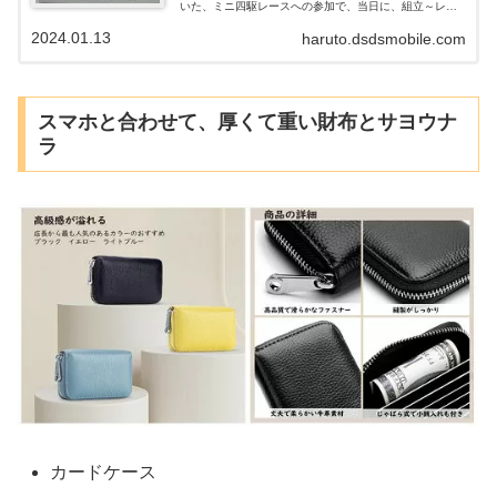
いた、ミニ四駆レースへの参加で、当日に、組立～レー
ス参加まで行いました。 ミニ四駆自体は、トヨタカロー
2024.01.13
haruto.dsdsmobile.com
ラが用意してあって、トヨタらしく、スープラと、ヤリ
スの2車種で、迷わず、GR スープラを選びました。
スマホと合わせて、厚くて重い財布とサヨウナ
ラ
カードケース