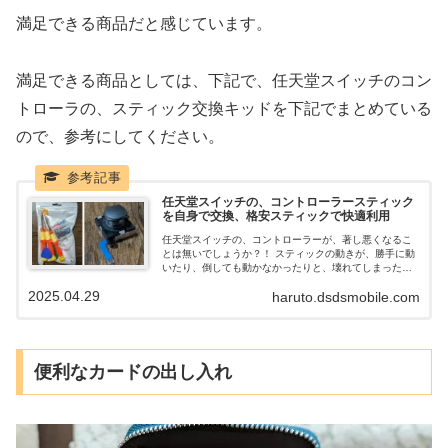
満足できる商品だと感じています。
満足できる商品としては、下記で、任天堂スイッチのコン
トローラの、スティック交換キッドを下記でまとめている
ので、参考にしてください。
任天堂スイッチの、コントローラースティック
を自身で交換、格安スティックで快適利用
任天堂スイッチの、コントローラーが、著し悪くなるこ
とは無いでしょうか？！ スティックの動きが、勝手に動
いたり、倒しても動かなかったりと、壊れてしまった
時、自分で、スティックを交換することが出来ます。 新
2025.04.29
haruto.dsdsmobile.com
しいコントローラーを買うのは、高額で、買いたくない
人は、自身で交換してみてはいかがでしょうか。
便利なカードの出し入れ