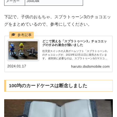
メーカー
JoveJek
下記で、子供のおもちゃ、スプラトゥーン3のチョコエッ
グをまとめているので、参考にしてください。
どこで買える「スプラトゥーン3」チョコエッ
グのすみれ連合が揃いました
任天堂スイッチの人気ゲームソフト「スプラトゥーン3」
のチョコエッグが、2023年12月11日に発売されていま
す。 絶対的に必要なのは、スプラトゥーン3のマスコッ
トキャラの、すみれ連合の、三人衆です。 フウカ、ウツ
2024.01.17
haruto.dsdsmobile.com
ボは、マンタローが揃ったので、どこで買えるのか？ な
どを含めて、まとめていきたいと思います。
100均のカードケースは断念しました