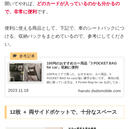
開いてやれば、
どのカードが入っているのかも分かるの
で、非常に便利
です。
便利に使える商品として、下記で、車のシートバックにつ
ける、収納バックをまとめているので、参考にしてくださ
い。
100均のおすすめカー用品「3 POCKET BAG
for car」収納に便利
100均セリアで買った、おすすめの、カー用品、3
POCKET BAG for carが使い勝手が良いです。 車内の収
納に困っている方は、3 Pocket Bag for car を試してみて
は、いかがでしょうか。 車のシートバックに簡単に取り
2023.11.18
haruto.dsdsmobile.com
付け出来て、大きな収納が1箇所、小さな収納が2箇所付
いています。
12枚 ＋ 両サイドポケットで、十分なスペース