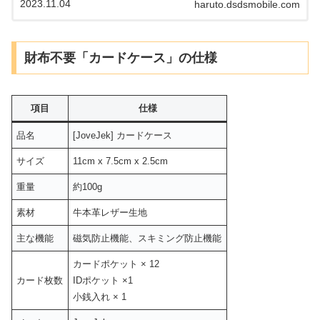
2023.11.04
haruto.dsdsmobile.com
ど、まとめていきます。
財布不要「カードケース」の仕様
項目
仕様
品名
[JoveJek] カードケース
サイズ
11cm x 7.5cm x 2.5cm
重量
約100g
素材
牛本革レザー生地
主な機能
磁気防止機能、スキミング防止機能
カードポケット × 12
カード枚数
IDポケット ×1
小銭入れ × 1