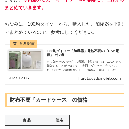
まとめていきます。
ちなみに、100均ダイソーから、購入した、加湿器を下記
でまとめているので、参考にしてください。
100均ダイソー「加湿器」電池不要の「USB電
源」で快適
冬に欠かせないのが、加湿器。小型の物では、100均でも
購入することができます。 今回、ダイソーに売ってい
た、USBから電源供給する、加湿器を、購入しました。
自動停止機能付きで、安全にも配慮された、100均ダイソ
2023.12.06
haruto.dsdsmobile.com
ーの、USB式加湿器（トナカイ）をまとめていきます。
財布不要「カードケース」の価格
商品
価格