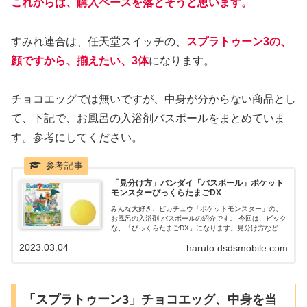
これからは、購入ペースを落とそうと思います。
すみれ連合は、任天堂スイッチの、
スプラトゥーン3の、
顔ですから、揃えたい、3体
になります。
チョコエッグでは無いですが、中身が分からない商品とし
て、下記で、お風呂の入浴剤バスボールをまとめていま
す。参考にしてください。
「見分け方」バンダイ「バスボール」ポケット
モンスターびっくらたまごDX
みんな大好き、ピカチュウ「ポケットモンスター」の、
お風呂の入浴剤 バスボールの紹介です。 今回は、ビック
な、「びっくらたまごDX」になります。見分け方など含
め、まとめていきたいと思います。 いつもは、100均が
2023.03.04
haruto.dsdsmobile.com
多いですが、たまには、奮発してみるのも良いのではな
いでしょうか。
「スプラトゥーン3」チョコエッグ、中身を当