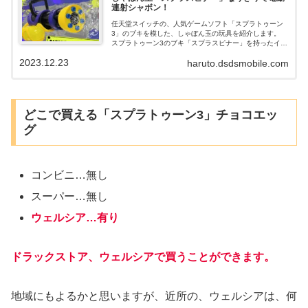
連射シャボン！
任天堂スイッチの、人気ゲームソフト「スプラトゥーン
3」のブキを模した、しゃぼん玉の玩具を紹介します。
スプラトゥーン3のブキ「スプラスピナー」を持ったイカ
になりきって、しゃぼんの連射ができます。 電池駆動
2023.12.23
haruto.dsdsmobile.com
の、電動式なので、ボタン一つで、連射できるので、面
白そうな、玩具です。
どこで買える「スプラトゥーン3」チョコエッ
グ
コンビニ…無し
スーパー…無し
ウェルシア…有り
ドラックストア、ウェルシアで買うことができます。
地域にもよるかと思いますが、近所の、ウェルシアは、何