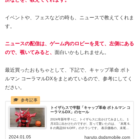
イベントや、フェスなどの時も、ニュースで教えてくれま
す。
ニュースの配信は、ゲーム内のロビーを見て、左側にある
ので、覗いてみると、
面白いかもしれません。
最近買ったおもちゃとして、下記で、キャップ革命 ボト
ルマン コーラマルDXをまとめているので、参考にしてく
ださい。
トイザらスで半額「キャップ革命 ボトルマン コ
ーラマルDX」のセール
2024年新年早々に、トイザらスに出かけてみました。 1
月3日に出かけたのですが、言って驚いたのは、「末尾 6,
8 の商品50％OFF」のチラシです。 表示価格の、末尾
が、6円か、8円の商品は、半額で買えると言った、大盤
2024.01.05
haruto.dsdsmobile.com
振る舞いのセールを行っていました。 そして買ったの