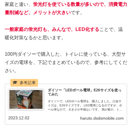
家庭と違い、
蛍光灯を使ている数量が多いので、消費電力
量削減など、メリットが大きい
です。
一般家庭の蛍光灯も、みんなで、LED化する
ことで、温
暖化対策なるかと思います。
100均ダイソーで購入した、トイレに使っている、大型サ
イズの電球を、下記でまとめているので、参考にしてくだ
さい。
ダイソー「LEDボール電球」E26サイズを使っ
てみた
ダイソーで、LEDボール電球を、購入しました。口金サ
イズは、E26サイズです。 LED電球になるのですが、ボ
ール球なので、大きさが半端ないです。 我が家の、トイ
レは、なぜか、この大きなボール球を、使っているの
2023.12.02
haruto.dsdsmobile.com
で、LED電球に変えても、LEDボール電球を選びまし
た。