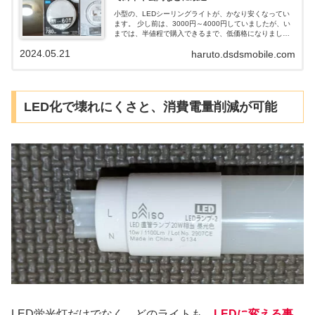
小型の、LEDシーリングライトが、かなり安くなってい
ます。 少し前は、3000円～4000円していましたが、い
までは、半値程で購入できるまで、低価格になりまし
た。 カインズホームで購入した、LED薄型ミニシーリン
2024.05.21
haruto.dsdsmobile.com
グを廊下に取り付けたので、取り付け方など含めて、特
徴などまとめていきます。
LED化で壊れにくさと、消費電量削減が可能
LED蛍光灯だけでなく、どのライトも、
LEDに変える事