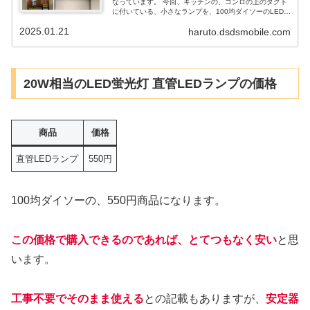
なっています。 今回、キッチンの、コンロの上のダクト
に付いている、小さなランプを、100均ダイソーのLEDに
変えました。 E17サイズと、小さいサイズの、LED電球
2025.01.21
haruto.dsdsmobile.com
になります。LEDの特性など踏まえ、まとめていきたい
と思います。
20W相当のLED蛍光灯 直管LEDランプの価格
商品
価格
直管LEDランプ
550円
100均ダイソーの、550円商品になります。
この価格で購入できるのであれば、とてつもなく安い
と思
います。
工事不要でそのまま使える
との記載もありますが、
安定器