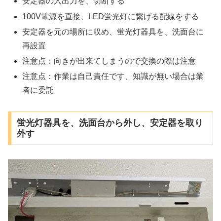
安定器の入出力を、切断する
100V電源を直接、LED蛍光灯に繋げる配線をする
安定器を元の場所に収め、蛍光灯器具を、洗面台に
再設置
注意点：向きが出来てしまうので交換の際は注意
注意点：作業は自己責任です、知識が無い場合は業
者に委託
蛍光灯器具を、洗面台から外し、安定器を取り
外す