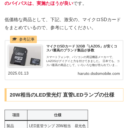
のバイパスは、実施たほうが良い
です。
低価格な商品として、下記、激安の、マイクロSDカード
をまとめているので、参考にしてください。
マイクロSDカード 32GB「LAZOS」が安くコ
スパ最高のブランド製品が多数
スマートフォンや、パソコンの周辺機器メーカーで、
LAZOSがグイグイと力を付けてきました。 日本でも、コ
スパ最高の商品として、いろいろな物が売られていま
す。 本日は、LAZOS製品の中から、安くてコスパ最高
2025.01.13
haruto.dsdsmobile.com
の、マイクロSDカードを購入したのでまとめていきま
す。
20W相当のLED蛍光灯 直管LEDランプの仕様
項目
仕様
製品
LED直管ランプ 20W相当 昼光色