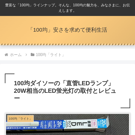
豊富な「100均」ラインナップ。そんな、100均の魅力を、みなさまに、お伝
えします。
「100均」安さを求めて便利生活
ホーム
100均「ライト」
100均ダイソーの「直管LEDランプ」
20W相当のLED蛍光灯の取付とレビュ
ー
100均「ライト」