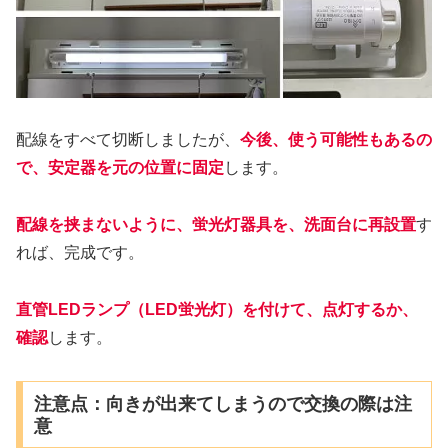
配線をすべて切断しましたが、
今後、使う可能性もあるの
で、安定器を元の位置に固定
します。
配線を挟まないように、蛍光灯器具を、洗面台に再設置
す
れば、完成です。
直管LEDランプ（LED蛍光灯）を付けて、点灯するか、
確認
します。
注意点：向きが出来てしまうので交換の際は注
意