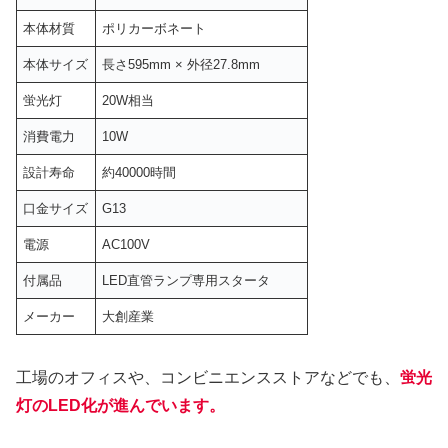
本体材質
ポリカーボネート
本体サイズ
長さ595mm × 外径27.8mm
蛍光灯
20W相当
消費電力
10W
設計寿命
約40000時間
口金サイズ
G13
電源
AC100V
付属品
LED直管ランプ専用スタータ
メーカー
大創産業
工場のオフィスや、コンビニエンスストアなどでも、
蛍光
灯のLED化が進んでいます。