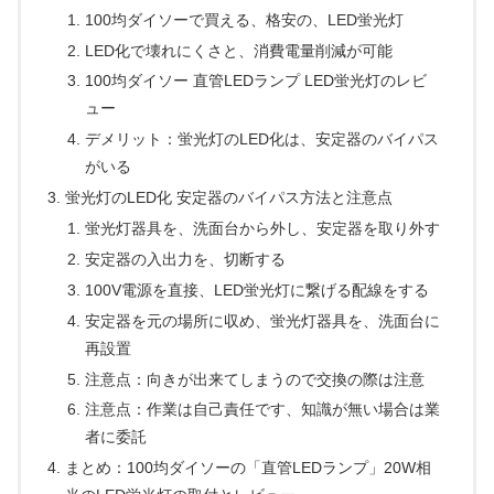
100均ダイソーで買える、格安の、LED蛍光灯
LED化で壊れにくさと、消費電量削減が可能
100均ダイソー 直管LEDランプ LED蛍光灯のレビ
ュー
デメリット：蛍光灯のLED化は、安定器のバイパス
がいる
蛍光灯のLED化 安定器のバイパス方法と注意点
蛍光灯器具を、洗面台から外し、安定器を取り外す
安定器の入出力を、切断する
100V電源を直接、LED蛍光灯に繋げる配線をする
安定器を元の場所に収め、蛍光灯器具を、洗面台に
再設置
注意点：向きが出来てしまうので交換の際は注意
注意点：作業は自己責任です、知識が無い場合は業
者に委託
まとめ：100均ダイソーの「直管LEDランプ」20W相