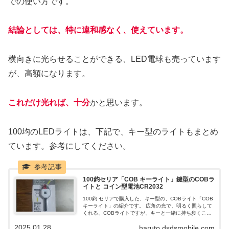
での使い方です。
結論としては、特に違和感なく、使えています。
横向きに光らせることができる、LED電球も売っています
が、高額になります。
これだけ光れば、十分
かと思います。
100均のLEDライトは、下記で、キー型のライトもまとめ
ています。参考にしてください。
100鈞セリア「COB キーライト」鍵型のCOBラ
イトと コイン型電池CR2032
100鈞 セリアで購入した、キー型の、COBライト「COB
キーライト」の紹介です。 広角の光で、明るく照らして
くれる、COBライトですが、キーと一緒に持ち歩くこと
で、便利に使えます。 CR2032 ボタン電池で光り、手元
2025.01.28
haruto.dsdsmobile.com
を明るくしてくれる、「COB キーライト」になります。