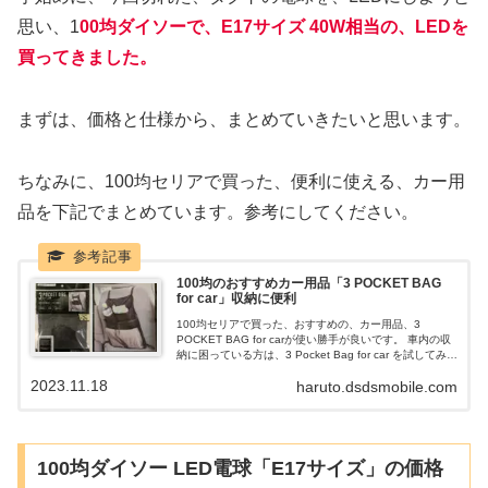
思い、1
00均ダイソーで、E17サイズ 40W相当の、LEDを
買ってきました。
まずは、価格と仕様から、まとめていきたいと思います。
ちなみに、100均セリアで買った、便利に使える、カー用
品を下記でまとめています。参考にしてください。
100均のおすすめカー用品「3 POCKET BAG
for car」収納に便利
100均セリアで買った、おすすめの、カー用品、3
POCKET BAG for carが使い勝手が良いです。 車内の収
納に困っている方は、3 Pocket Bag for car を試してみて
は、いかがでしょうか。 車のシートバックに簡単に取り
2023.11.18
haruto.dsdsmobile.com
付け出来て、大きな収納が1箇所、小さな収納が2箇所付
いています。
100均ダイソー LED電球「E17サイズ」の価格