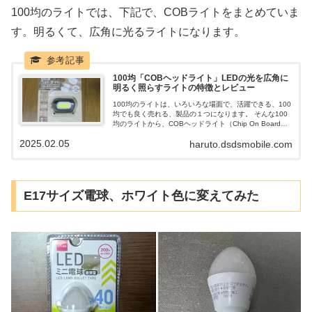
100均のライトでは、下記で、COBライトをまとめていま
す。明るくて、広角に光るライトになります。
100均「COBヘッドライト」LEDの光を広角に
明るく照らすライトの特徴とレビュー
100均のライトは、いろいろな場面で、活躍できる、100
均でも良く売れる、製品の１つになります。 そんな100
均のライトから、COBヘッドライト（Chip On Board）
の詳細をまとめていきます。 我が家は、犬を飼っている
2025.02.05
haruto.dsdsmobile.com
で、夜の散歩で大活躍しているライトで、毎日首から下
げて、散歩に行きます。 いろいろ、試した挙句、この、
COBヘッドライトに決めています。
E17サイズ電球、ホワイト色に変えてみた