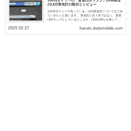
100均ダイソーの「直管LEDランプ」20W相当
のLED蛍光灯の取付とレビュー
100均ダイソーで売っている、LED蛍光灯についてまとめ
ていきたいと思います。 蛍光灯と言う名ではなく、直管
LEDランプとしているところが、LEDの拘りを表してい
るようで素敵です。 蛍光灯の場合、電球と違い、安定器
2025.02.27
haruto.dsdsmobile.com
をバイパスしなければならないと言った手間が必要にな
ります。