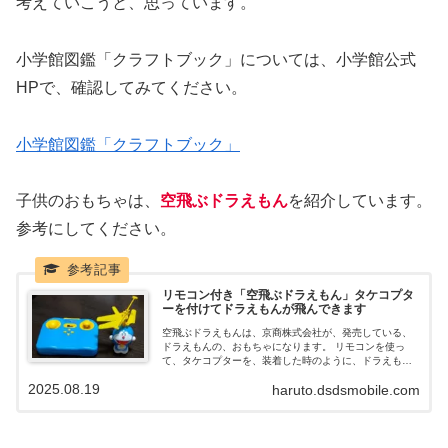
考えていこうと、思っています。
小学館図鑑「クラフトブック」については、小学館公式
HPで、確認してみてください。
小学館図鑑「クラフトブック」
子供のおもちゃは、
空飛ぶドラえもん
を紹介しています。
参考にしてください。
リモコン付き「空飛ぶドラえもん」タケコプタ
ーを付けてドラえもんが飛んできます
空飛ぶドラえもんは、京商株式会社が、発売している、
ドラえもんの、おもちゃになります。 リモコンを使っ
て、タケコプターを、装着した時のように、ドラえもん
が、飛んでいきます。 低価格で購入できる玩具でです
2025.08.19
haruto.dsdsmobile.com
が、価格の割には、面白いおもちゃなので、まとめてい
きます。