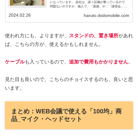
になっています。 会社は、諸々設備が整っているので、
問題ないのですが、個人で、「面接」や、「講習会」な
どに参加する際の、便利なアイテムを紹介します。 旧型
2024.02.26
haruto.dsdsmobile.com
の「パソコン」で使える「マイク」です。 2022年6月27
日 いろいろ、便利になってきているので、更新しまし
た。
使われ方にも、よりますが、
スタンドの、置き場所
があれ
ば、こちらの方が、使えるかもしれません。
ケーブル
も入っているので、
追加で費用もかかりません
。
見た目も良いので、こちらのチョイスするのも、良いと思
います。
まとめ：WEB会議で使える「100均」商
品_マイク・ヘッドセット