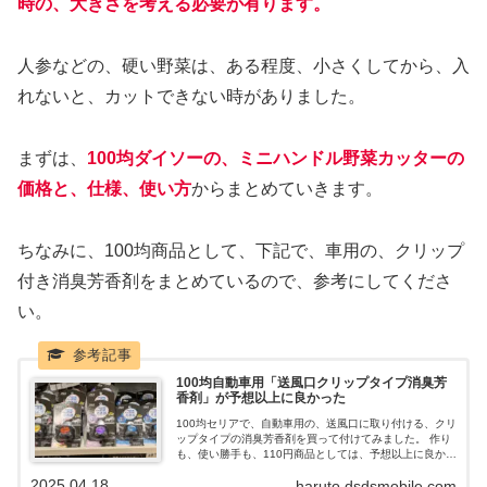
時の、大きさを考える必要が有ります。
人参などの、硬い野菜は、ある程度、小さくしてから、入
れないと、カットできない時がありました。
まずは、
100均ダイソーの、ミニハンドル野菜カッターの
価格と、仕様
、使い方
からまとめていきます。
ちなみに、100均商品として、下記で、車用の、クリップ
付き消臭芳香剤をまとめているので、参考にしてくださ
い。
100均自動車用「送風口クリップタイプ消臭芳
香剤」が予想以上に良かった
100均セリアで、自動車用の、送風口に取り付ける、クリ
ップタイプの消臭芳香剤を買って付けてみました。 作り
も、使い勝手も、110円商品としては、予想以上に良かっ
たので、概要をまとめていきます。 数種類の香りが売っ
2025.04.18
haruto.dsdsmobile.com
ているので、今後、いろいろな香りを使ってみて、No1