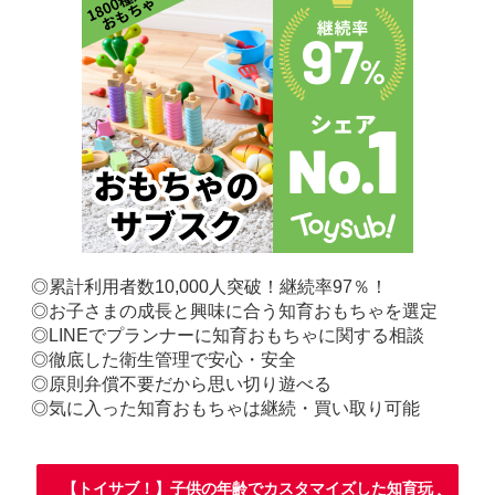
◎累計利用者数10,000人突破！継続率97％！
◎お子さまの成長と興味に合う知育おもちゃを選定
◎LINEでプランナーに知育おもちゃに関する相談
◎徹底した衛生管理で安心・安全
◎原則弁償不要だから思い切り遊べる
◎気に入った知育おもちゃは継続・買い取り可能
【トイサブ！】子供の年齢でカスタマイズした知育玩