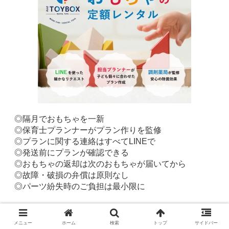
◎隔月でおもちゃを一新
◎保育士プランナーがプラン作りを監修
◎プランに関する連絡はすべてLINEで
◎発送前にプランが確認できる
◎おもちゃの返却は次のおもちゃが届いてから
◎故障・破損の弁償は原則なし
◎パーツ紛失時のご負担は最小限に
おもちゃレンタルサービス「And TOYBOX」
メニュー
ホーム
検索
トップ
サイドバー