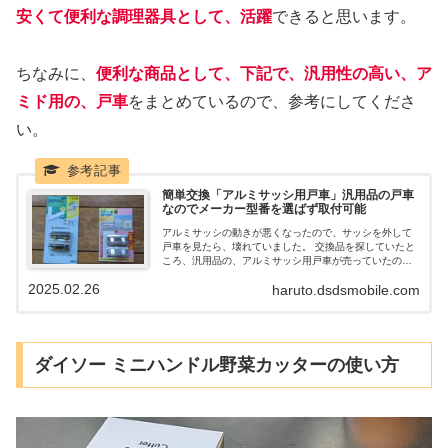
安くて便利な調理器具として、活躍
できると思います。
ちなみに、
便利な商品として、下記で、汎用性の高い、ア
ミド用の、戸車
をまとめているので、参考にしてくださ
い。
簡単交換「アルミサッシ用戸車」汎用品の戸車
なのでメーカー型番を選ばず取付可能
アルミサッシの動きが悪くなったので、サッシを外して
戸車を見たら、壊れていました。 交換品を探していたと
ころ、汎用品の、アルミサッシ用戸車が売っていたの
で、購入し、交換してみました。 溝幅さえ合えば、どん
2025.02.26
haruto.dsdsmobile.com
なアルミサッシでも使える汎用型で、簡単に、誰でも
楽々取付できます。
ダイソー ミニハンドル野菜カッターの使い方