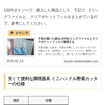
100均ダイソーで、購入した商品として、下記で、2リン
グファイルと、クリアポケットフィルをまとめているの
で、参考にしてください。
子供が描いた絵を100均2リングファイルとクリ
アポケットフィルで整理する
子供が描いた絵や、子供が大事にしているキャラクター
の絵などを、100均の、2リングファイルで、整理してい
ます。 あちこちに置くし、無くなったら大騒ぎなので、
ちゃんと、このファイルにしまうことを徹底していま
2025.02.13
haruto.dsdsmobile.com
す。 2リングファイルは、同じく100均で購入できる、ク
リアポケットフィルで、1枚1枚、保管しておくことが出
来て便利です。
安くて便利な調理器具 ミニハンドル野菜カッタ
ーの仕様
項目
仕様