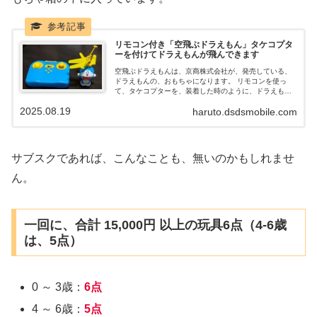
リモコン付き「空飛ぶドラえもん」タケコプタ
ーを付けてドラえもんが飛んできます
空飛ぶドラえもんは、京商株式会社が、発売している、
ドラえもんの、おもちゃになります。 リモコンを使っ
て、タケコプターを、装着した時のように、ドラえもん
が、飛んでいきます。 低価格で購入できる玩具でです
2025.08.19
haruto.dsdsmobile.com
が、価格の割には、面白いおもちゃなので、まとめてい
きます。
サブスクであれば、こんなことも、無いのかもしれませ
ん。
一回に、合計 15,000円 以上の玩具6点（4-6歳
は、5点）
0 ～ 3歳：
6点
4 ～ 6歳：
5点