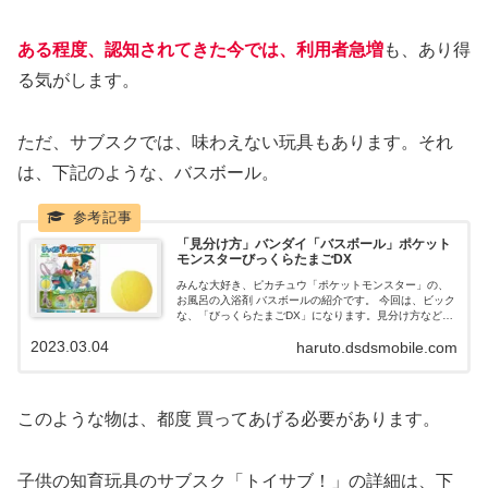
ある程度、認知されてきた今では、利用者急増
も、あり得
る気がします。
ただ、サブスクでは、味わえない玩具もあります。それ
は、下記のような、バスボール。
「見分け方」バンダイ「バスボール」ポケット
モンスターびっくらたまごDX
みんな大好き、ピカチュウ「ポケットモンスター」の、
お風呂の入浴剤 バスボールの紹介です。 今回は、ビック
な、「びっくらたまごDX」になります。見分け方など含
め、まとめていきたいと思います。 いつもは、100均が
2023.03.04
haruto.dsdsmobile.com
多いですが、たまには、奮発してみるのも良いのではな
いでしょうか。
このような物は、都度 買ってあげる必要があります。
子供の知育玩具のサブスク「トイサブ！」の詳細は、下