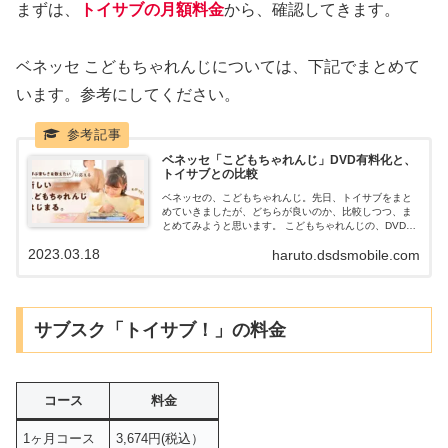
まずは、
トイサブの月額料金
から、確認してきます。
ベネッセ こどもちゃれんじについては、下記でまとめて
います。参考にしてください。
ベネッセ「こどもちゃれんじ」DVD有料化と、
トイサブとの比較
ベネッセの、こどもちゃれんじ。先日、トイサブをまと
めていきましたが、どちらが良いのか、比較しつつ、ま
とめてみようと思います。 こどもちゃれんじの、DVD
が、有料化となったことで、影響が懸念されるところで
2023.03.18
haruto.dsdsmobile.com
す。 昔ながらの、ベネッセ「こどもちゃれんじ」か、新
たに出てきた「トイサブ」か。
サブスク「トイサブ！」の料金
コース
料金
1ヶ月コース
3,674円(税込）